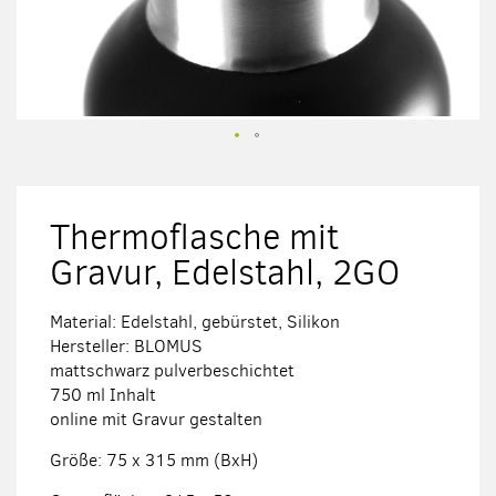
Zum
Anfang
der
Thermoflasche mit
Bildergalerie
springen
Gravur, Edelstahl, 2GO
Material: Edelstahl, gebürstet, Silikon
Hersteller: BLOMUS
mattschwarz pulverbeschichtet
750 ml Inhalt
online mit Gravur gestalten
Größe: 75 x 315 mm (BxH)