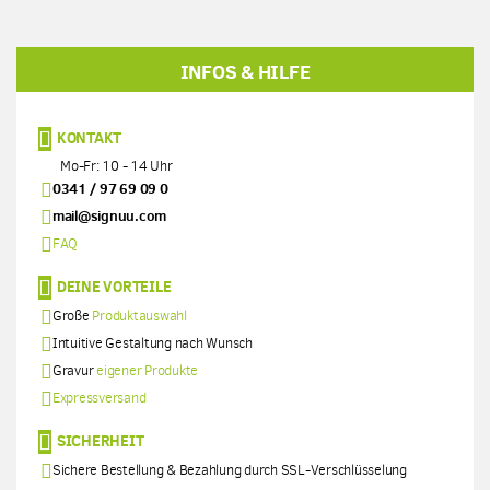
INFOS & HILFE
KONTAKT
Mo-Fr: 10 - 14 Uhr
0341 / 97 69 09 0
mail@signuu.com
FAQ
DEINE VORTEILE
Große
Produktauswahl
Intuitive Gestaltung nach Wunsch
Gravur
eigener Produkte
Expressversand
SICHERHEIT
Sichere Bestellung & Bezahlung durch SSL-Verschlüsselung