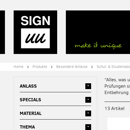
Direkt
zum
Inhalt
Home
Produkte
Besondere Anlässe
Schul- & Studienabs
“Alles, was 
ANLASS
Prüfungen si
Entbehrung l
SPECIALS
13
Artikel
MATERIAL
THEMA