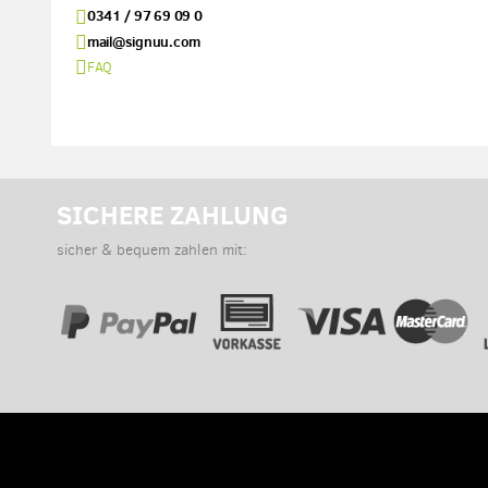
0341 / 97 69 09 0
mail@signuu.com
FAQ
SICHERE ZAHLUNG
sicher & bequem zahlen mit: