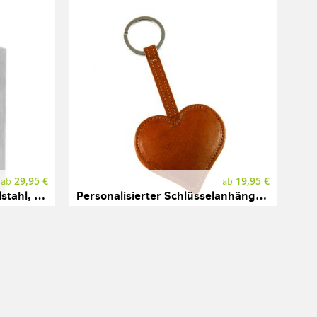
29,95 €
19,95 €
ab
ab
Flachmann mit Gravur, Edelstahl, Relags, Modell Brush
Personalisierter Schlüsselanhänger "Herz" mit Gravur, aus Naturleder