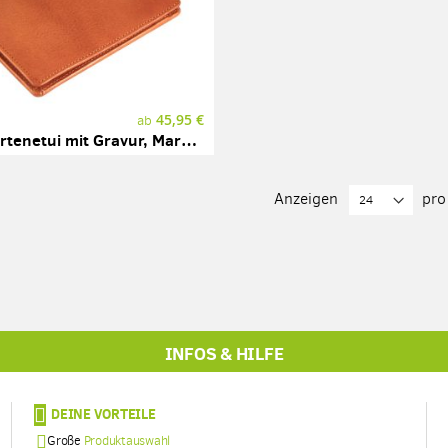
45,95 €
ab
Leder-Kartenetui mit Gravur, Marke SONNENLEDER, Modell INN
Anzeigen
pro
INFOS & HILFE
DEINE VORTEILE
Große
Produktauswahl