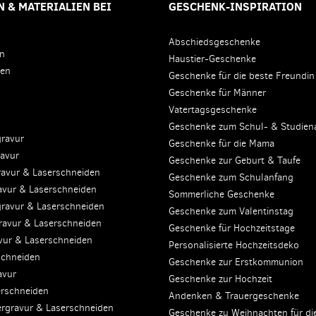
 & MATERIALIEN BEI
GESCHENK-INSPIRATION
Abschiedsgeschenke
en
Haustier-Geschenke
den
Geschenke für die beste Freundin
Geschenke für Männer
Vatertagsgeschenke
Geschenke zum Schul- & Studien
gravur
Geschenke für die Mama
ravur
Geschenke zur Geburt & Taufe
ravur & Laserschneiden
Geschenke zum Schulanfang
avur & Laserschneiden
Sommerliche Geschenke
gravur & Laserschneiden
Geschenke zum Valentinstag
ravur & Laserschneiden
Geschenke für Hochzeitstage
avur & Laserschneiden
Personalisierte Hochzeitsdeko
schneiden
Geschenke zur Erstkommunion
avur
Geschenke zur Hochzeit
erschneiden
Andenken & Trauergeschenke
sergravur & Laserschneiden
Geschenke zu Weihnachten für di