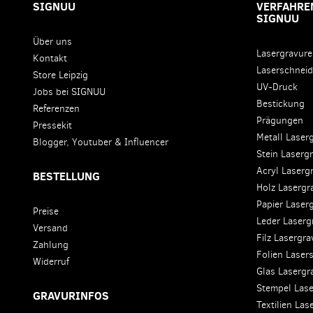
SIGNUU
VERFAHREN
SIGNUU
Über uns
Lasergravur
Kontakt
Laserschnei
Store Leipzig
UV-Druck
Jobs bei SIGNUU
Bestickung
Referenzen
Prägungen
Pressekit
Metall Laser
Blogger, Youtuber & Influencer
Stein Laserg
Acryl Laserg
BESTELLUNG
Holz Lasergr
Papier Laser
Preise
Leder Laserg
Versand
Filz Lasergr
Zahlung
Folien Laser
Widerruf
Glas Lasergr
Stempel Las
GRAVURINFOS
Textilien La