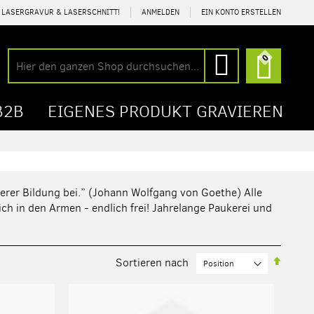
R LASERGRAVUR & LASERSCHNITT!
ANMELDEN
EIN KONTO ERSTELLEN
Mein Wa
0
Suche
Suche
B2B
EIGENES PRODUKT GRAVIEREN
serer Bildung bei.” (Johann Wolfgang von Goethe) Alle
ch in den Armen - endlich frei! Jahrelange Paukerei und
In
Sortieren nach
abstei
Reihen