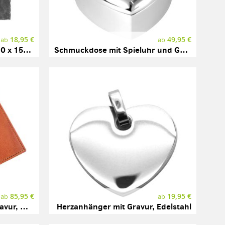
18,95 €
49,95 €
ab
ab
Schiefertafel mit Gravur, 210 x 150 mm
Schmuckdose mit Spieluhr und Gravur, Herzform, silber
85,95 €
19,95 €
ab
ab
Leder Portemonnaie mit Gravur, Marke SONNENLEDER, Modell NAHE
Herzanhänger mit Gravur, Edelstahl