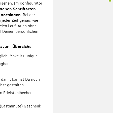
ersehen. Im Konfigurator
denen Schriftarten
n hochladen
. Bei der
 jeder Zeit genau, wie
reien Lauf: Auch ohne
l Deinen persönlichen
avur - Übersicht
glich. Make it uunique!
ügbar
 damit kannst Du noch
lbst gestalten
n Edelstahlbecher
e (Lastminute) Geschenk