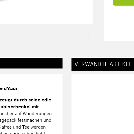
VERWANDTE ARTIKEL
e d'Azur
zeugt durch seine edle
rabinerhenkel mit
hlbecher auf Wanderungen
isegepäck festmachen und
 Kaffee und Tee werden
iben darin schön kühl.