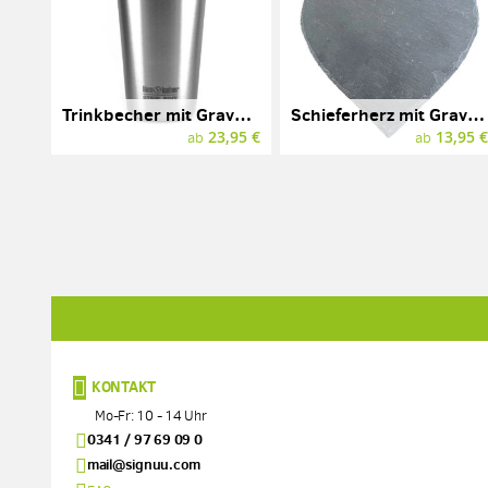
Trinkbecher mit Gravur, Edelstahl, Pint Cup, KLEAN KANTEEN
Schieferherz mit Gravur und Löchern
23,95 €
13,95 
ab
ab
KONTAKT
Mo-Fr: 10 - 14 Uhr
0341 / 97 69 09 0
mail@signuu.com