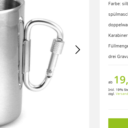
Farbe: sil
spülmasc
doppelwan
Karabiner
Füllmenge
drei Grav
19
ab
Inkl. 19% St
zzgl.
Versan