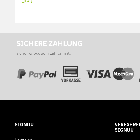
FAQ
SICHERE ZAHLUNG
sicher & bequem zahlen mit:
SIGNUU
VERFAHREN
SIGNUU