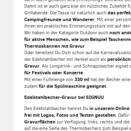
Damit ist er auch ganz klar ein nützliches Zubehör f
das perfek
Grillabende. Die Tasse ist natürlich auch
Campingfreunde und Wanderer
. Mit einer persö
ihnen ein praktisches Erinnerungsstück mit auf de
noch and
Wir haben in der Kategorie Outdoor auch
für aktive Menschen, wie zum Beispiel Taschen
Thermoskannen mit Gravur
.
Oder bereitest Du Dich schon auf die Karnevalssais
persönlich
der Edelstahlbecher mit Henkel auch als
Gravur
. Als Longdrink- und Schnapsbecher eignet e
für Festivals oder Konzerte
.
330 ml
Mit einer Füllmenge von
hat der Becher eine 
für die Spülmaschine geeignet
zudem
.
Edelstahlbecher-Gravur bei SIGNUU
in unserem Online
Den Edelstahlbecher kannst Du
frei mit Logos, Fotos und Texten gestalten
. Dafür
Gravurflächen
zur Verfügung: links, rechts und die
auf die eine Seite des Thermobechers zum Beispiel 