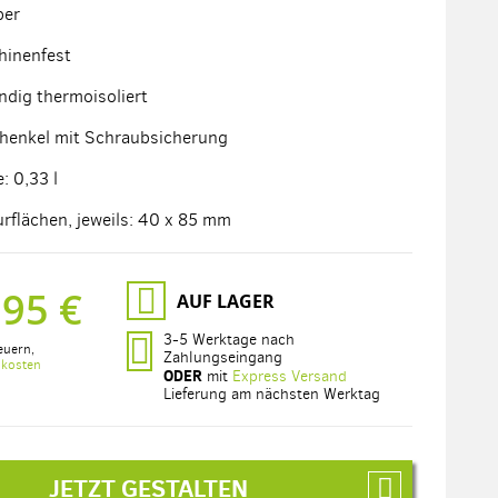
ber
hinenfest
dig thermoisoliert
henkel mit Schraubsicherung
: 0,33 l
urflächen, jeweils: 40 x 85 mm
,95 €
AUF LAGER
3-5 Werktage nach
euern
,
Zahlungseingang
dkosten
ODER
mit
Express Versand
Lieferung am nächsten Werktag
JETZT GESTALTEN