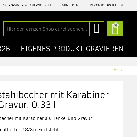
R LASERGRAVUR & LASERSCHNITT!
ANMELDEN
EIN KONTO ERSTELLEN
Mein Wa
0
Suche
Suche
B2B
EIGENES PRODUKT GRAVIEREN
«back
stahlbecher mit Karabiner
Gravur, 0,33 l
becher mit Karabiner als Henkel und Gravur
 mattiertes 18/8er Edelstahl