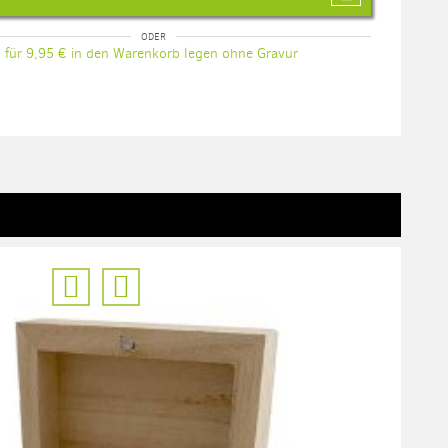
für 9,95 € in den Warenkorb legen ohne Gravur