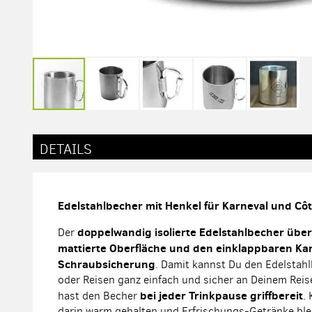
Zum
Anfang
der
DETAILS
Bildergalerie
springen
Edelstahlbecher mit Henkel für Karneval und Côt
doppelwandig isolierte Edelstahlbecher über
Der
mattierte Oberfläche und den einklappbaren Ka
Schraubsicherung
. Damit kannst Du den Edelsta
oder Reisen ganz einfach und sicher an Deinem Re
bei jeder Trinkpause griffbereit
hast den Becher
.
darin warm gehalten und Erfrischungs-Getränke ble