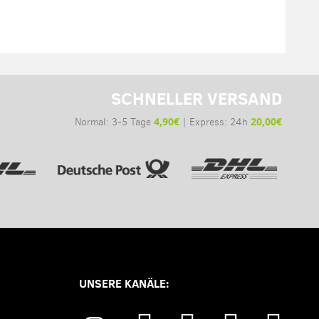
SCHNELLER VERSAND
4,90€
20,00€
Normal: 3-5 Tage
| Express: 24h
UNSERE KANÄLE: