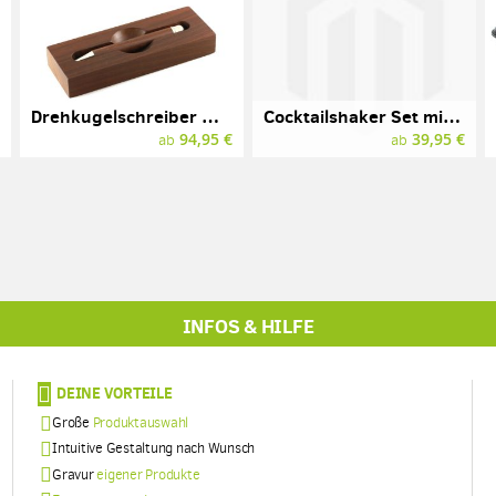
Drehkugelschreiber mit Gravur, E+M, Wood-in-Wood, Kirsche geräuchert
Cocktailshaker Set mit Gravur, Edelstahl
€
94,95 €
39,95 €
ab
ab
INFOS & HILFE
DEINE VORTEILE
Große
Produktauswahl
Intuitive Gestaltung nach Wunsch
Gravur
eigener Produkte