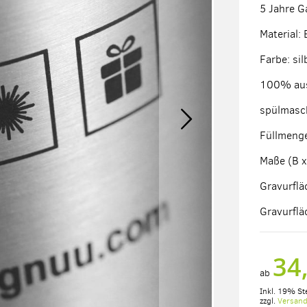
5 Jahre G
Material: 
Farbe: sil
100% aus
spülmasc
Füllmenge
Maße (B x
Gravurflä
Gravurflä
34
ab
Inkl. 19% St
zzgl.
Versan