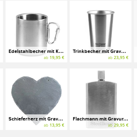
Edelstahlbecher mit Karabiner und Gravur, 0,33 l
Trinkbecher mit Gravur, Edelstahl, Pint Cup, KLEAN KANTEEN
€
19,95 €
23,95 €
ab
ab
Schieferherz mit Gravur und Löchern
Flachmann mit Gravur, Edelstahl, Relags, Modell Brush
€
13,95 €
29,95 €
ab
ab