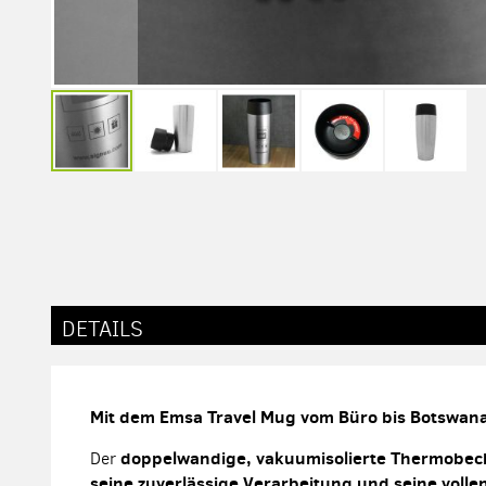
Zum
Anfang
der
Bildergalerie
springen
DETAILS
Mit dem Emsa Travel Mug vom Büro bis Botswan
doppelwandige, vakuumisolierte Thermobec
Der
seine zuverlässige Verarbeitung und seine volle