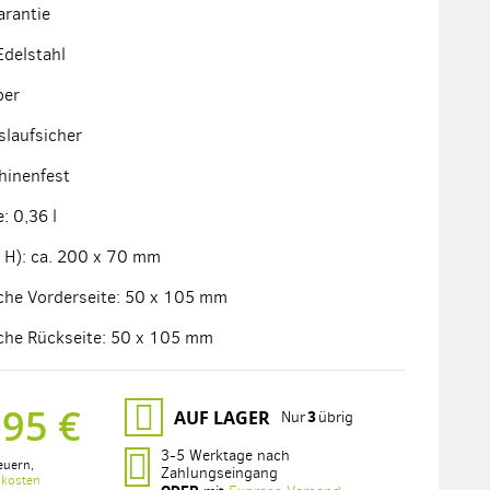
arantie
Edelstahl
ber
laufsicher
hinenfest
: 0,36 l
 H): ca. 200 x 70 mm
che Vorderseite: 50 x 105 mm
che Rückseite: 50 x 105 mm
,95 €
AUF LAGER
3
Nur
übrig
3-5 Werktage nach
euern
,
Zahlungseingang
dkosten