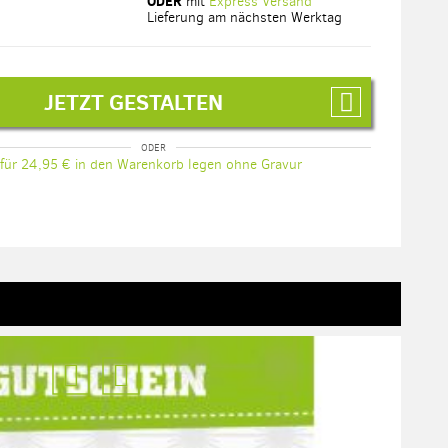
ODER
mit
Express Versand
Lieferung am nächsten Werktag
JETZT GESTALTEN
für 24,95 € in den Warenkorb legen ohne Gravur