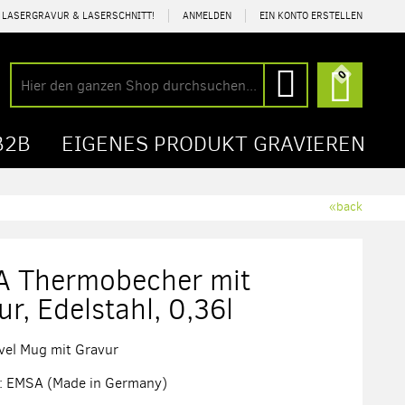
R LASERGRAVUR & LASERSCHNITT!
ANMELDEN
EIN KONTO ERSTELLEN
Mein Wa
0
Suche
Suche
B2B
EIGENES PRODUKT GRAVIEREN
«back
 Thermobecher mit
r, Edelstahl, 0,36l
vel Mug mit Gravur
r: EMSA (Made in Germany)