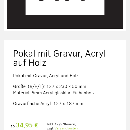
Zum
Anfang
der
Pokal mit Gravur, Acryl
Bildergalerie
springen
auf Holz
Pokal mit Gravur, Acryl und Holz
Größe: (B/H/T): 127 x 230 x 50 mm
Material: 5mm Acryl glasklar, Eichenholz
Gravurfläche Acryl: 127 x 187 mm
34,95 €
Inkl. 19% Steuern
,
ab
zzgl.
Versandkosten