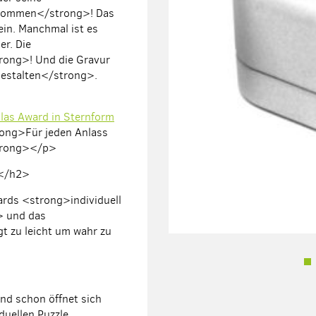
ekommen
</strong>! Das
ein. Manchmal ist es
er. Die
rong>! Und die Gravur
estalten
</strong>.
las Award in Sternform
rong>
Für jeden Anlass
trong></p>
 </h2>
ards <strong>
individuell
> und das
t zu leicht um wahr zu
und schon öffnet sich
iduellen Puzzle