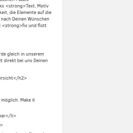
nks <strong>
Text, Motiv
it, die Elemente auf die
 nach Deinen Wünschen
nz <strong>
fix und flott
rde gleich in unserem
t direkt bei uns Deinen
ersicht</h2>
t möglich. Make it
bar</li>
i>