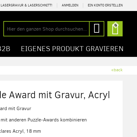
R LASERGRAVUR & LASERSCHNITT!
ANMELDEN
EIN KONTO ERSTELLEN
Mein Wa
0
Suche
Suche
B2B
EIGENES PRODUKT GRAVIEREN
«back
le Award mit Gravur, Acryl
ard mit Gravur
h mit anderen Puzzle-Awards kombinieren
 klares Acryl, 18 mm