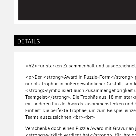
Zum
Anfang
der
DETAILS
Bildergalerie
springen
<h2>Für starken Zusammenhalt und ausgezeichne
<p>Der <strong>
Award in Puzzle-Form</strong>
p
nur als Trophäe in außergewöhnlicher Gestalt, sond
<strong>
symbolisiert auch Zusammengehörigkeit 
Teamgeist</strong>
. Die Trophäe aus 18 mm starke
mit anderen Puzzle-Awards zusammenstecken und bi
Einheit: Die perfekte Trophäe, um zum Beispiel einze
Teams auszuzeichnen.<br><br>
Verschenke doch einen Puzzle Award mit Gravur an 
<strong>
wirklich verdient hat
</strong>, für ihre o