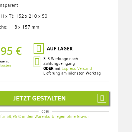
ansparent
 H x T): 152 x 210 x 50
äche: 118 x 157 mm
,95 €
AUF LAGER
3-5 Werktage nach
euern
,
Zahlungseingang
dkosten
ODER
mit
Express Versand
Lieferung am nächsten Werktag
JETZT GESTALTEN
für 59,95 € in den Warenkorb legen ohne Gravur