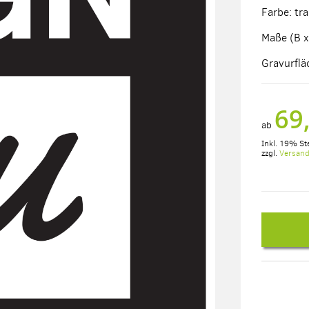
Farbe: tr
Maße (B x
Gravurfl
69
ab
Inkl. 19% St
zzgl.
Versan