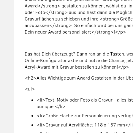
Award
</strong> gestalten zu können, wählst du li
oder Foto
</strong> aus und hast dann die Möglichke
Gravurflächen zu schieben und ihre <strong>
Größe
anzupassen
</strong>. So einfach wird bei uns ga
Dein neuer Award personalisiert
</strong>!</p>
Das hat Dich überzeugt? Dann ran an die Tasten, we
Online-Konfigurator aktiv und nutze die Chance, jetz
Acryl-Award mit Gravur bestellen zu können!</p>
<h2>Alles Wichtige zum Award Gestalten in der Üb
<ul>
<li>Text, Motiv oder Foto als Gravur - alles is
uunique!</li>
<li>Große Fläche zur Personalisierung verfüg
<li>Gravur auf Acrylfläche: 118 x 157 mm</l