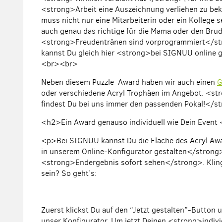
<strong>
Arbeit eine Auszeichnung verliehen zu b
muss nicht nur eine Mitarbeiterin oder ein Kollege s
auch genau das richtige für die Mama oder den Brud
<strong>
Freudentränen sind vorprogrammiert
</st
kannst Du gleich hier <strong>
bei SIGNUU online g
<br><br>
Neben diesem Puzzle Award haben wir auch einen
G
oder verschiedene Acryl Trophäen im Angebot. <st
findest Du bei uns immer den passenden Pokal!
</s
<h2>Ein Award genauso individuell wie Dein Event
<p>Bei SIGNUU kannst Du die Fläche des Acryl Aw
in unserem Online-Konfigurator gestalten
</strong
<strong>
Endergebnis sofort sehen
</strong>. Kling
sein? So geht’s:
Zuerst klickst Du auf den “Jetzt gestalten”-Button 
unser Konfigurator. Um jetzt Deinen <strong>
indiv