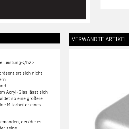
VERWANDTE ARTIKEL
te Leistung</h2>
räsentiert sich nicht
ern
und
m Acryl-Glas lässt sich
ldet so eine größere
lne Mitarbeiter eines
jemanden, der/die es
der seine