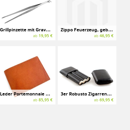
Grillpinzette mit Gravur, LEOPOLD VIENNA, Edelstahl
Zippo Feuerzeug, gebürstetes Messing
19,95 €
46,95 €
ab
ab
Leder Portemonnaie mit Gravur, Marke SONNENLEDER, Modell NAHE
3er Robusto Zigarrenetui mit Gravur, MARTIN WESS, Leder
85,95 €
69,95 €
ab
ab