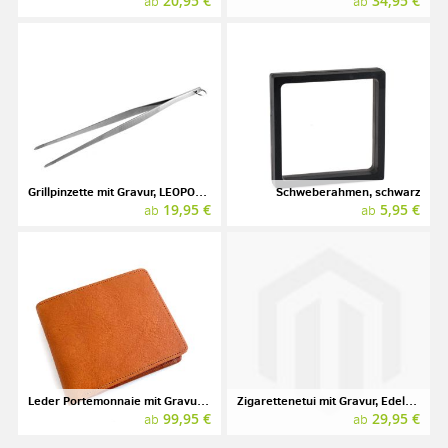
20,95 €
34,95 €
ab
ab
Grillpinzette mit Gravur, LEOPOLD VIENNA, Edelstahl
Schweberahmen, schwarz
19,95 €
5,95 €
ab
ab
Leder Portemonnaie mit Gravur, Marke SONNENLEDER, Modell SPREE
Zigarettenetui mit Gravur, Edelstahl gebürstet
99,95 €
29,95 €
ab
ab