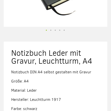
Zum
Anfang
der
Notizbuch Leder mit
Bildergalerie
springen
Gravur, Leuchtturm, A4
Notizbuch DIN A4 selbst gestalten mit Gravur
Größe: A4
Material: Leder
Hersteller: Leuchtturm 1917
Farbe: schwarz