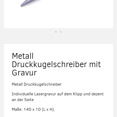
Zum
Anfang
der
Metall
Bildergalerie
springen
Druckkugelschreiber mit
Gravur
Metall Druckkugelschreiber
Individuelle Lasergravur auf dem Klipp und dezent
an der Seite
Maße: 140 x 10 (L x H),