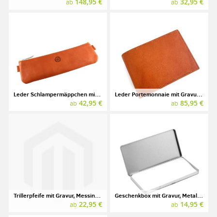
148,95 €
32,95 €
ab
ab
Leder Schlampermäppchen mit Gravur, Marke SONNENLEDER, Modell BOLDT
Leder Portemonnaie mit Gravur, Marke SONNENLEDER, Modell NAHE
42,95 €
85,95 €
ab
ab
Trillerpfeife mit Gravur, Messing, schwarz
Geschenkbox mit Gravur, Metall, 190 x 95 x 10 mm
22,95 €
14,95 €
ab
ab