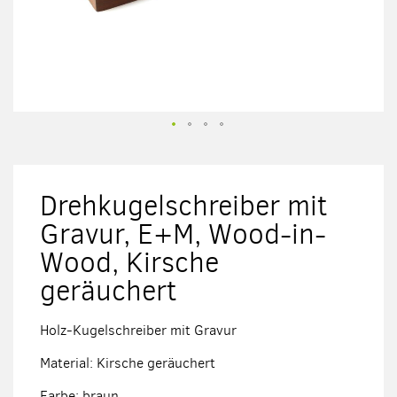
Zum
Anfang
der
Drehkugelschreiber mit
Bildergalerie
springen
Gravur, E+M, Wood-in-
Wood, Kirsche
geräuchert
Holz-Kugelschreiber mit Gravur
Material: Kirsche geräuchert
Farbe: braun