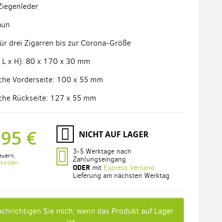
 Ziegenleder
aun
ür drei Zigarren bis zur Corona-Größe
 L x H): 80 x 170 x 30 mm
che Vorderseite: 100 x 55 mm
che Rückseite: 127 x 55 mm
,95 €
NICHT AUF LAGER
3-5 Werktage nach
euern
,
Zahlungseingang
dkosten
ODER
mit
Express Versand
Lieferung am nächsten Werktag
chrichtigen Sie mich, wenn das Produkt auf Lager
ist