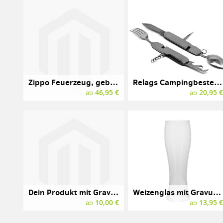
Zippo Feuerzeug, gebürstetes Messing
Relags Campingbesteck mit Gravur, Edelstahl
46,95 €
20,95 
ab
ab
Dein Produkt mit Gravur
Weizenglas mit Gravur, SPIEGELAU, 0,5l
10,00 €
13,95 
ab
ab