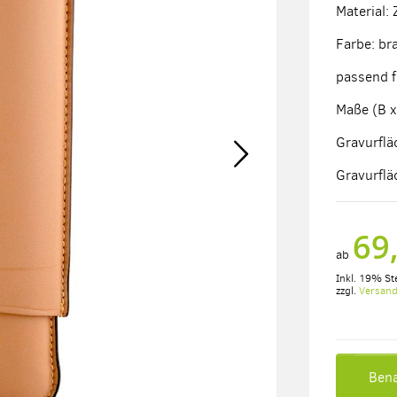
Material:
Farbe: br
passend f
Maße (B x
Gravurflä
Gravurflä
69
ab
Inkl. 19% St
zzgl.
Versan
Bena