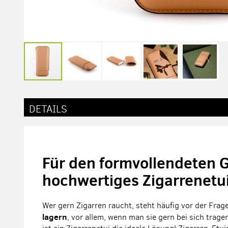
Zum
Anfang
der
DETAILS
Bildergalerie
springen
Für den formvollendeten 
hochwertiges Zigarrenetui
Wer gern Zigarren raucht, steht häufig vor der Frage
lagern
, vor allem, wenn man sie gern bei sich tragen 