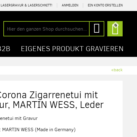
R LASERGRAVUR & LASERSCHNITT!
ANMELDEN
EIN KONTO ERSTELLEN
Mein Wa
0
Suche
Suche
B2B
EIGENES PRODUKT GRAVIEREN
«back
Corona Zigarrenetui mit
ur, MARTIN WESS, Leder
renetui mit Gravur
er: MARTIN WESS (Made in Germany)