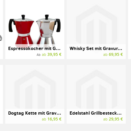
Espressokocher mit Gravur, Aluminium, verschiedene Farben
Whisky Set mit Gravur, NOBLESSE, NACHTMANN
€
39,95 €
69,95 €
ab
ab
Ab
Dogtag Kette mit Gravur im 2er Pack, Stahlblech
Edelstahl Grillbesteck mit Gravur
€
16,95 €
29,95 €
ab
ab