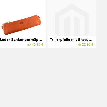
Leder Schlampermäppchen mit Gravur, Marke SONNENLEDER, Modell BOLDT
Trillerpfeife mit Gravur, Messing verchromt
42,95 €
22,95 €
ab
ab