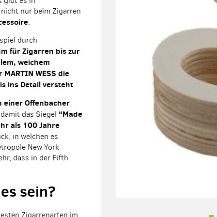
 gibt es in
nicht nur beim Zigarren
cessoire
.
spiel durch
m für Zigarren bis zur
dlem, weichem
er MARTIN WESS die
 ins Detail versteht
.
n einer Offenbacher
“Made
damit das Siegel
hr als 100 Jahre
ck, in welchen es
Metropole New York
r, dass in der Fifth
 es sein?
testen Zigarrenarten im