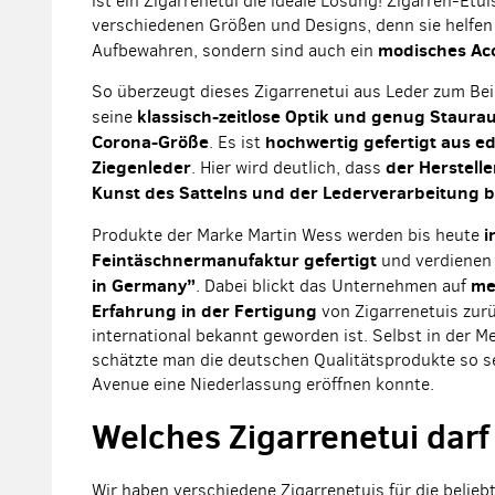
ist ein Zigarrenetui die ideale Lösung! Zigarren-Etuis
verschiedenen Größen und Designs, denn sie helfen 
modisches Ac
Aufbewahren, sondern sind auch ein
So überzeugt dieses Zigarrenetui aus Leder zum Bei
klassisch-zeitlose Optik und genug Staurau
seine
Corona-Größe
hochwertig gefertigt aus e
. Es ist
Ziegenleder
der Herstell
. Hier wird deutlich, dass
Kunst des Sattelns und der Lederverarbeitung bis
i
Produkte der Marke Martin Wess werden bis heute
Feintäschnermanufaktur gefertigt
und verdienen 
in Germany”
me
. Dabei blickt das Unternehmen auf
Erfahrung in der Fertigung
von Zigarrenetuis zurü
international bekannt geworden ist. Selbst in der 
schätzte man die deutschen Qualitätsprodukte so seh
Avenue eine Niederlassung eröffnen konnte.
Welches Zigarrenetui darf
Wir haben verschiedene Zigarrenetuis für die belieb