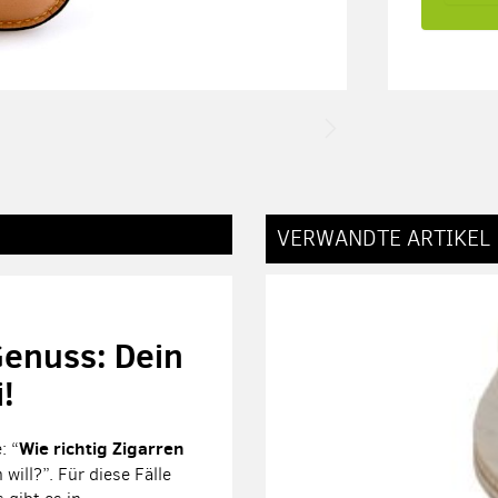
VERWANDTE ARTIKEL
Genuss: Dein
!
Wie richtig Zigarren
: “
will?”. Für diese Fälle