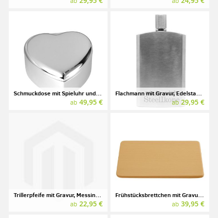
29,95 €
24,95 €
ab
ab
Schmuckdose mit Spieluhr und Gravur, Herzform, silber
Flachmann mit Gravur, Edelstahl, Relags, Modell Brush
49,95 €
29,95 €
ab
ab
Trillerpfeife mit Gravur, Messing verchromt
Frühstücksbrettchen mit Gravur, Holz
22,95 €
39,95 €
ab
ab