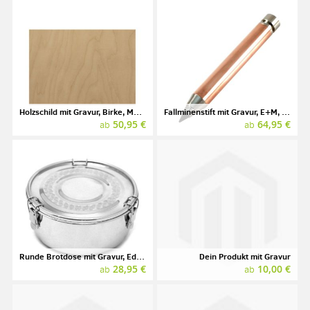
Holzschild mit Gravur, Birke, Multiplex, 297 x 210 mm (A4)
Fallminenstift mit Gravur, E+M, GRAPHIC METAL ARTBOX
50,95 €
64,95 €
ab
ab
Runde Brotdose mit Gravur, Edelstahl
Dein Produkt mit Gravur
28,95 €
10,00 €
ab
ab