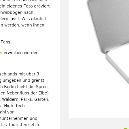
in eigenes Foto graviert
Schwibbogen nach
dern lässt. Was glaubst
en werden, wenn ihnen
-Fans!
er
erworben werden.
tschlands mit über 3
rg umgeben und grenzt
Berlin fließt die Spree,
inen Nebenfluss der Elbe)
s Wäldern, Parks, Gärten,
uf High-Tech-
ahl von
ienunternehmen und
tes Touristenziel. In