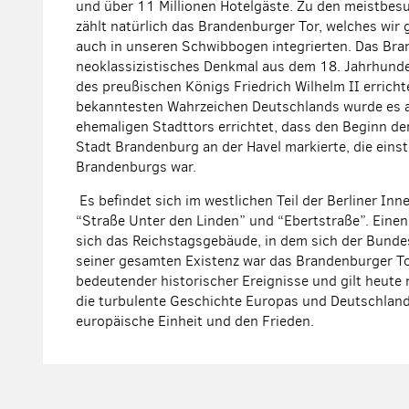
und über 11 Millionen Hotelgäste. Zu den meistbes
zählt natürlich das Brandenburger Tor, welches wi
auch in unseren Schwibbogen integrierten. Das Bran
neoklassizistisches Denkmal aus dem 18. Jahrhunder
des preußischen Königs Friedrich Wilhelm II erricht
bekanntesten Wahrzeichen Deutschlands wurde es an
ehemaligen Stadttors errichtet, dass den Beginn der
Stadt Brandenburg an der Havel markierte, die einst
Brandenburgs war.
Es befindet sich im westlichen Teil der Berliner In
“Straße Unter den Linden” und “Ebertstraße”. Einen
sich das Reichstagsgebäude, in dem sich der Bunde
seiner gesamten Existenz war das Brandenburger To
bedeutender historischer Ereignisse und gilt heute 
die turbulente Geschichte Europas und Deutschland
europäische Einheit und den Frieden.