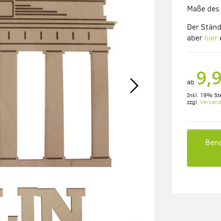
Maße des 
Der Ständ
aber
hier
9,
ab
Inkl. 19% St
zzgl.
Versan
Bena