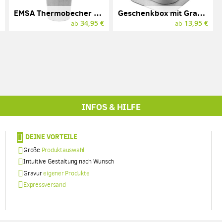
EMSA Thermobecher mit Gravur, Edelstahl, 0,36l
Geschenkbox mit Gravur, Metall, 60 x 60 x 35 mm
€
34,95 €
13,95 €
ab
ab
INFOS & HILFE
DEINE VORTEILE
Große
Produktauswahl
Intuitive Gestaltung nach Wunsch
Gravur
eigener Produkte
Expressversand