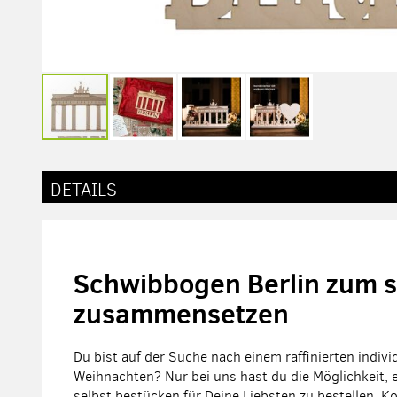
Zum
Anfang
der
DETAILS
Bildergalerie
springen
Schwibbogen Berlin zum s
zusammensetzen
Du bist auf der Suche nach einem raffinierten indiv
Weihnachten? Nur bei uns hast du die Möglichkeit
selbst bestücken für Deine Liebsten zu bestellen. K