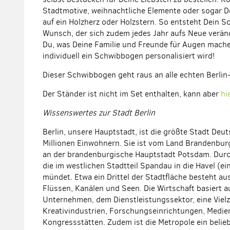
Stadtmotive, weihnachtliche Elemente oder sogar De
auf ein Holzherz oder Holzstern. So entsteht Dein 
Wunsch, der sich zudem jedes Jahr aufs Neue verän
Du, was Deine Familie und Freunde für Augen mach
individuell ein Schwibbogen personalisiert wird!
Dieser Schwibbogen geht raus an alle echten Berlin
Der Ständer ist nicht im Set enthalten, kann aber
hi
Wissenswertes zur Stadt Berlin
Berlin, unsere Hauptstadt, ist die größte Stadt Deu
Millionen Einwohnern. Sie ist vom Land Brandenbu
an der brandenburgische Hauptstadt Potsdam. Durch 
die im westlichen Stadtteil Spandau in die Havel (e
mündet. Etwa ein Drittel der Stadtfläche besteht au
Flüssen, Kanälen und Seen. Die Wirtschaft basiert a
Unternehmen, dem Dienstleistungssektor, eine Vielz
Kreativindustrien, Forschungseinrichtungen, Med
Kongressstätten. Zudem ist die Metropole ein belieb