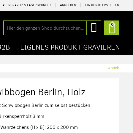
R LASERGRAVUR & LASERSCHNITT!
ANMELDEN
EIN KONTO ERSTELLEN
Mein Wa
0
Suche
Suche
B2B
EIGENES PRODUKT GRAVIEREN
«back
ibbogen Berlin, Holz
t Schwibbogen Berlin zum selbst bestücken
 Birkensperrholz 3 mm
 Wahrzeichens (H x B): 200 x 200 mm