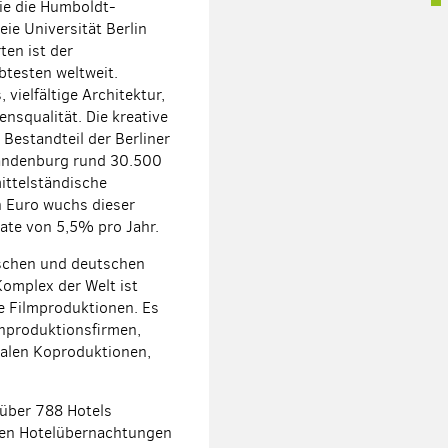
wie die Humboldt-
eie Universität Berlin
ten ist der
btesten weltweit.
 vielfältige Architektur,
nsqualität. Die kreative
 Bestandteil der Berliner
Brandenburg rund 30.500
ittelständische
n Euro wuchs dieser
Rate von 5,5% pro Jahr.
ischen und deutschen
Komplex der Welt ist
le Filmproduktionen. Es
ehproduktionsfirmen,
nalen Koproduktionen,
t über 788 Hotels
onen Hotelübernachtungen