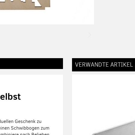
VERWANDTE ARTIKEL
elbst
iduellen Geschenk zu
, einen Schwibbogen zum
ombiniere nach Belieben