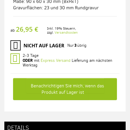
Maße: 90 x 60 x 30 mm (BxHxT)
Gravurflächen: 23 und 30 mm Rundgravur
26,95 €
Inkl. 19% Steuern
,
ab
zzgl.
Versandkosten
NICHT AUF LAGER
3
Nur
übrig
2-3 Tage
ODER
mit
Express Versand
Lieferung am nächsten
Werktag
Benachrichtigen Sie mich, wenn das
Produkt auf Lager ist
DETAILS