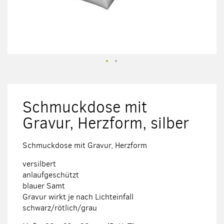
Zum
Anfang
der
Schmuckdose mit
Bildergalerie
springen
Gravur, Herzform, silber
Schmuckdose mit Gravur, Herzform
versilbert
anlaufgeschützt
blauer Samt
Gravur wirkt je nach Lichteinfall
schwarz/rötlich/grau