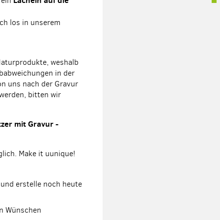
Lächeln auf die
 ein
ch los in unserem
Naturprodukte, weshalb
rbabweichungen in der
on uns nach der Gravur
 werden, bitten wir
zer mit Gravur -
glich. Make it uunique!
und erstelle noch heute
nen Wünschen