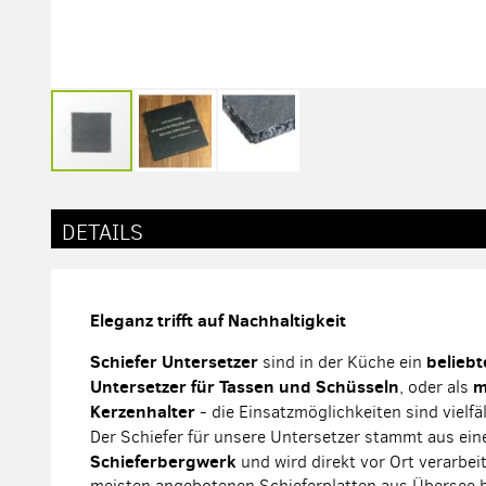
Zum
Anfang
der
DETAILS
Bildergalerie
springen
Eleganz trifft auf Nachhaltigkeit
Schiefer Untersetzer
beliebt
sind in der Küche ein
Untersetzer für Tassen und Schüsseln
m
, oder als
Kerzenhalter
- die Einsatzmöglichkeiten sind vielfäl
Der Schiefer für unsere Untersetzer stammt aus ei
Schieferbergwerk
und wird direkt vor Ort verarbei
meisten angebotenen Schieferplatten aus Übersee