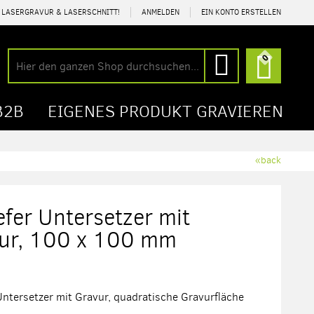
R LASERGRAVUR & LASERSCHNITT!
ANMELDEN
EIN KONTO ERSTELLEN
Mein Wa
0
Suche
Suche
B2B
EIGENES PRODUKT GRAVIEREN
«back
efer Untersetzer mit
ur, 100 x 100 mm
Untersetzer mit Gravur, quadratische Gravurfläche