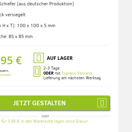
 Schiefer (aus deutscher Produktion)
ck versiegelt
 H x T): 100 x 100 x 5 mm
che: 85 x 85 mm
,95 €
AUF LAGER
2-3 Tage
euern
,
ODER
mit
Express Versand
dkosten
Lieferung am nächsten Werktag
JETZT GESTALTEN
für 3,95 € in den Warenkorb legen ohne Gravur