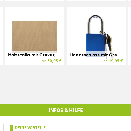
Holzschild mit Gravur, Birke, Multiplex, 297 x 210 mm (A4)
Liebesschloss mit Gravur, blau, Aluminium
€
50,95 €
19,95 €
ab
ab
INFOS & HILFE
DEINE VORTEILE