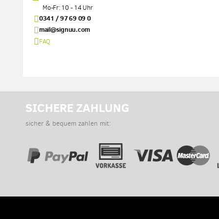
Mo-Fr: 10 - 14 Uhr
0341 / 97 69 09 0
mail@signuu.com
FAQ
SICHERE ZAHLUNG
sicher & bequem zahlen mit: