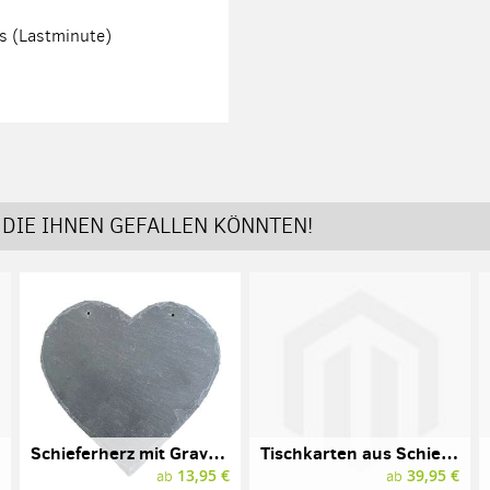
es (Lastminute)
DIE IHNEN GEFALLEN KÖNNTEN!
Schieferherz mit Gravur und Löchern
Tischkarten aus Schiefer mit Gravur, 5er Pack
€
13,95 €
39,95 €
ab
ab