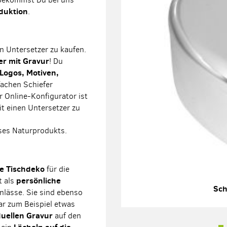
duktion
.
en Untersetzer zu kaufen.
er mit Gravur
! Du
Logos, Motiven,
achen Schiefer
 Online-Konfigurator ist
t einen Untersetzer zu
ses Naturprodukts.
e Tischdeko
für die
persönliche
t als
Sch
nlässe. Sie sind ebenso
r zum Beispiel etwas
duellen Gravur
auf den