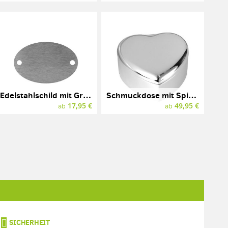
Edelstahlschild mit Gravur und Löchern, oval, 85 x 55 mm
Schmuckdose mit Spieluhr und Gravur, Herzform, silber
17,95 €
49,95 €
ab
ab
SICHERHEIT