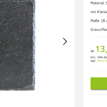
Material:
mit Klarla
Maße (B x
Gravurflä
13
ab
Inkl. 19% St
zzgl.
Versan