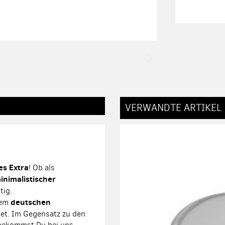
VERWANDTE ARTIKEL
es Extra
! Ob als
inimalistischer
tig.
deutschen
nem
tet. Im Gegensatz zu den
 bekommst Du bei uns