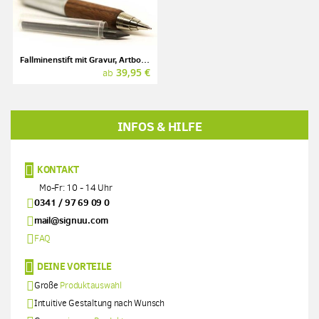
Fallminenstift mit Gravur, Artbox-Set Walnuss, E+M
39,95 €
ab
INFOS & HILFE
KONTAKT
Mo-Fr: 10 - 14 Uhr
0341 / 97 69 09 0
mail@signuu.com
FAQ
DEINE VORTEILE
Große
Produktauswahl
Intuitive Gestaltung nach Wunsch