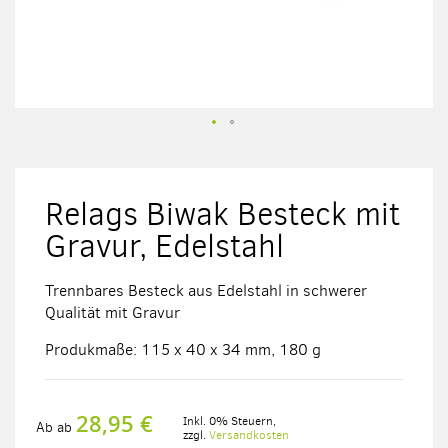
Zum
Anfang
der
Relags Biwak Besteck mit
Bildergalerie
springen
Gravur, Edelstahl
Trennbares Besteck aus Edelstahl in schwerer
Qualität mit Gravur
Produkmaße: 115 x 40 x 34 mm, 180 g
28,95 €
Inkl. 0% Steuern
,
Ab
ab
zzgl.
Versandkosten