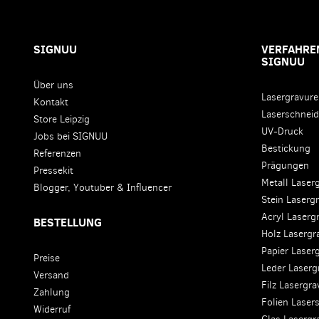
SIGNUU
VERFAHREN
SIGNUU
Über uns
Lasergravur
Kontakt
Laserschnei
Store Leipzig
UV-Druck
Jobs bei SIGNUU
Bestickung
Referenzen
Prägungen
Pressekit
Metall Laser
Blogger, Youtuber & Influencer
Stein Laserg
Acryl Laserg
BESTELLUNG
Holz Lasergr
Papier Laser
Preise
Leder Laserg
Versand
Filz Lasergr
Zahlung
Folien Laser
Widerruf