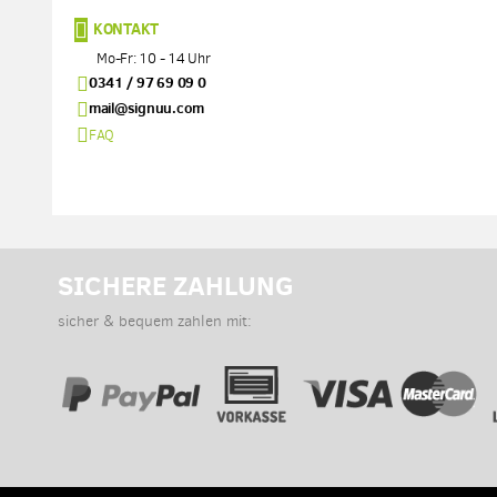
KONTAKT
Mo-Fr: 10 - 14 Uhr
0341 / 97 69 09 0
mail@signuu.com
FAQ
SICHERE ZAHLUNG
sicher & bequem zahlen mit: