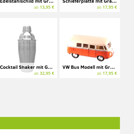
Edelstahlschild mit Gravur, Edelstahl, 85 x 55 mm
Schieferplatte mit Gravur, rund, 200 mm
13,95 €
17,95 €
ab
ab
Cocktail Shaker mit Gravur, LEOPOLD VIENNA, Edelstahl
VW Bus Modell mit Gravur, Bulli, diverse Farben
32,95 €
17,95 €
ab
ab