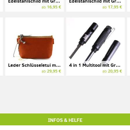
Edelstahlschild mit Gravur und Löchern, 85 x 55 mm (Visitenkartengröße)
Edelstahlschild mit Gravur und Löchern, oval, 85 x 55 mm
€
16,95 €
17,95 €
ab
ab
Leder Schlüsseletui mit Gravur, Marke SONNENLEDER, Modell ROSSINI
4 in 1 Multitool mit Gravur, Aluminium
€
29,95 €
20,95 €
ab
ab
INFOS & HILFE