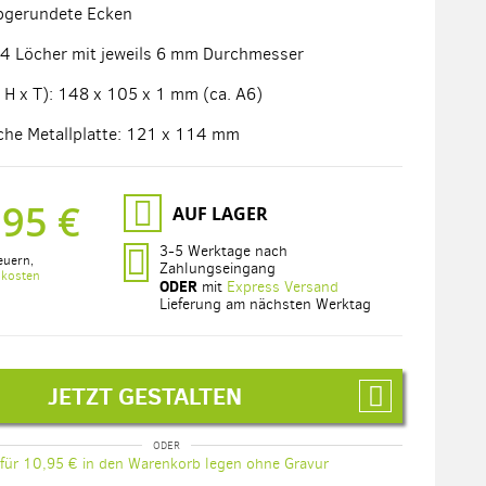
bgerundete Ecken
4 Löcher mit jeweils 6 mm Durchmesser
 H x T): 148 x 105 x 1 mm (ca. A6)
che Metallplatte: 121 x 114 mm
,95 €
AUF LAGER
3-5 Werktage nach
euern
,
Zahlungseingang
dkosten
ODER
mit
Express Versand
Lieferung am nächsten Werktag
JETZT GESTALTEN
für 10,95 € in den Warenkorb legen ohne Gravur