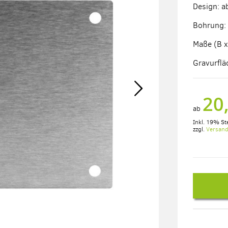
Design: a
Bohrung: 
Maße (B x
Gravurflä
20
ab
Inkl. 19% St
zzgl.
Versan