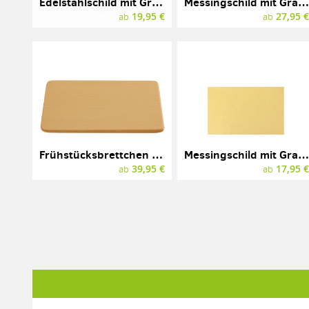
Edelstahlschild mit Gravur, 210 x 148 mm (A5)
Messingschild mit Gravur, 148 x 105 mm
19,95 €
27,95 
ab
ab
Frühstücksbrettchen mit Gravur, Holz
Messingschild mit Gravur, Messing, 85 x 55 mm
39,95 €
17,95 
ab
ab