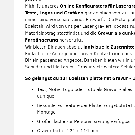
Online Konfigurators für Lasergr
Mithilfe unseres
Texte, Logos und Grafiken
ganz einfach von zu Hau
immer eine Vorschau Deines Entwurfs. Die Metallpla
Edelstahl wird von uns per Laser graviert, sodass n
Gravur als dunk
Materialabtrag stattfindet und die
Farbänderung
hervortritt.
individuelle Zuschnitte
Wir bieten Dir auch absolut
Einfach eine Anfrage über unser Kontaktformular sc
Dir ein passendes Angebot. Daneben bieten wir in u
Schilder und Platten mit Gravur viele weitere Schild
So gelangst du zur Edelstahlplatte mit Gravur - 
Text, Motiv, Logo oder Foto als Gravur - alles 
uunique!
Besonderes Feature der Platte: vorgebohrte L
Montage
Große Fläche zur Personalisierung verfügbar
Gravurfläche: 121 x 114 mm