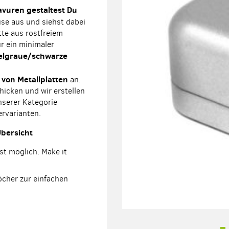
avuren gestaltest Du
se aus und siehst dabei
tte aus rostfreiem
ur ein minimaler
elgraue/schwarze
 von Metallplatten
an.
hicken und wir erstellen
nserer Kategorie
ervarianten.
Übersicht
ist möglich. Make it
öcher zur einfachen