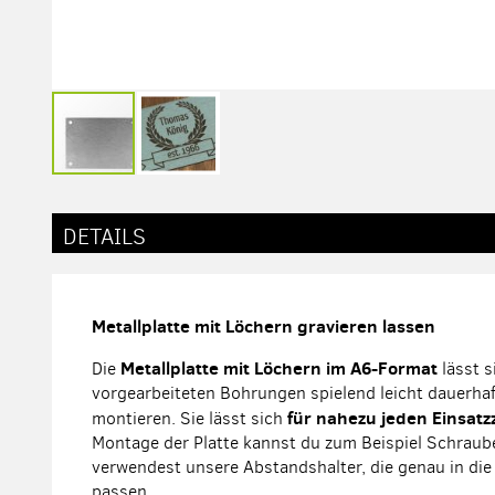
Zum
Anfang
der
DETAILS
Bildergalerie
springen
Metallplatte mit Löchern gravieren lassen
Metallplatte mit Löchern im A6-Format
Die
lässt s
vorgearbeiteten Bohrungen spielend leicht dauerhaf
für nahezu jeden Einsat
montieren. Sie lässt sich
Montage der Platte kannst du zum Beispiel Schrau
verwendest unsere Abstandshalter, die genau in di
passen.