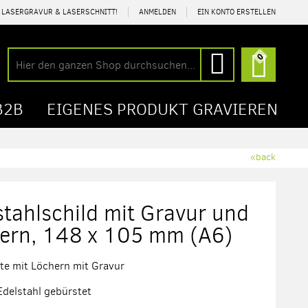
R LASERGRAVUR & LASERSCHNITT!
ANMELDEN
EIN KONTO ERSTELLEN
Mein Wa
0
Suche
Suche
B2B
EIGENES PRODUKT GRAVIEREN
«back
stahlschild mit Gravur und
ern, 148 x 105 mm (A6)
tte mit Löchern mit Gravur
 Edelstahl gebürstet