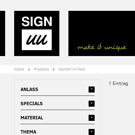
Direkt
zum
Inhalt
Home
Produkte
Sonnen im Park
1
Eintrag
ANLASS
SPECIALS
MATERIAL
THEMA