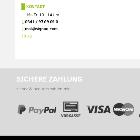
KONTAKT
Mo-Fr: 10 - 14 Uhr
0341 / 97 69 09 0
mail@signuu.com
FAQ
SICHERE ZAHLUNG
sicher & bequem zahlen mit: