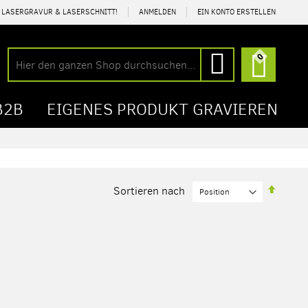
R LASERGRAVUR & LASERSCHNITT!
ANMELDEN
EIN KONTO ERSTELLEN
Mein Wa
0
Suche
Suche
B2B
EIGENES PRODUKT GRAVIEREN
In
Sortieren nach
abstei
Reihen