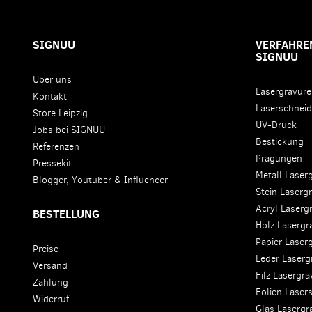
SIGNUU
VERFAHREN
SIGNUU
Über uns
Lasergravur
Kontakt
Laserschnei
Store Leipzig
UV-Druck
Jobs bei SIGNUU
Bestickung
Referenzen
Prägungen
Pressekit
Metall Laser
Blogger, Youtuber & Influencer
Stein Laserg
Acryl Laserg
BESTELLUNG
Holz Lasergr
Papier Laser
Preise
Leder Laserg
Versand
Filz Lasergr
Zahlung
Folien Laser
Widerruf
Glas Lasergr