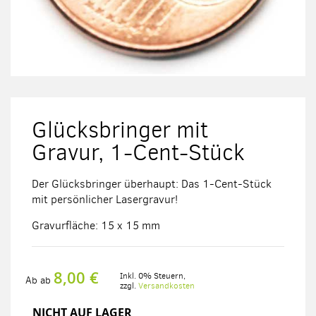
Zum
Anfang
der
Glücksbringer mit
Bildergalerie
springen
Gravur, 1-Cent-Stück
Der Glücksbringer überhaupt: Das 1-Cent-Stück
mit persönlicher Lasergravur!
Gravurfläche: 15 x 15 mm
8,00 €
Inkl. 0% Steuern
,
Ab
ab
zzgl.
Versandkosten
NICHT AUF LAGER