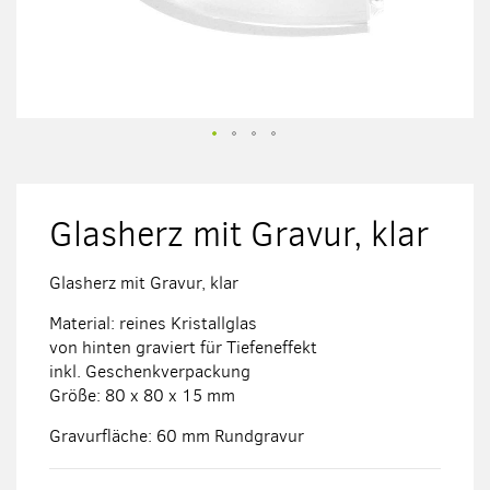
Zum
Anfang
der
Glasherz mit Gravur, klar
Bildergalerie
springen
Glasherz mit Gravur, klar
Material: reines Kristallglas
von hinten graviert für Tiefeneffekt
inkl. Geschenkverpackung
Größe: 80 x 80 x 15 mm
Gravurfläche: 60 mm Rundgravur