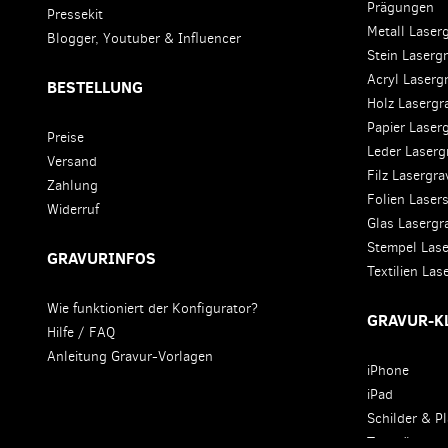
Prägungen
Pressekit
Metall Laser
Blogger, Youtuber & Influencer
Stein Laserg
Acryl Laserg
BESTELLUNG
Holz Lasergr
Papier Laser
Preise
Leder Laserg
Versand
Filz Lasergr
Zahlung
Folien Laser
Widerruf
Glas Lasergr
Stempel Las
GRAVURINFOS
Textilien La
Wie funktioniert der Konfigurator?
GRAVUR-K
Hilfe / FAQ
Anleitung Gravur-Vorlagen
iPhone
iPad
Schilder & Pl
Trophäen un