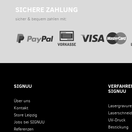
SICHERE ZAHLUNG
sicher & bequem zahlen mit:
SIGNUU
VERFAHREN
SIGNUU
Über uns
Lasergravur
Kontakt
Laserschnei
Store Leipzig
UV-Druck
Jobs bei SIGNUU
Bestickung
Referenzen