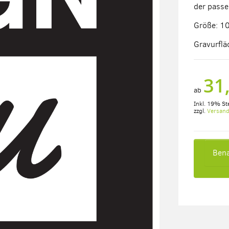
der passe
Größe: 1
Gravurfl
31
ab
Inkl. 19% St
zzgl.
Versan
Bena