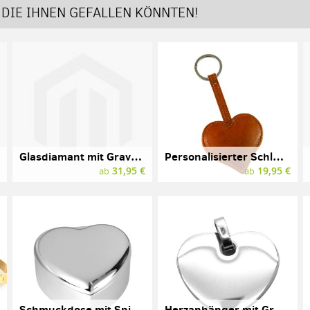
DIE IHNEN GEFALLEN KÖNNTEN!
Glasdiamant mit Gravur, 10 cm, blau
Personalisierter Schlüsselanhänger "Herz" mit Gravur, aus Naturleder
€
31,95 €
19,95 €
ab
ab
Schmuckdose mit Spieluhr und Gravur, Herzform, silber
Herzanhänger mit Gravur, Edelstahl