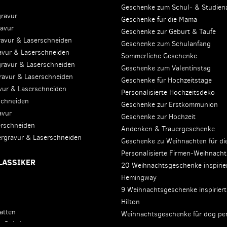
Geschenke zum Schul- & Studien
gravur
Geschenke für die Mama
ravur
Geschenke zur Geburt & Taufe
ravur & Laserschneiden
Geschenke zum Schulanfang
avur & Laserschneiden
Sommerliche Geschenke
gravur & Laserschneiden
Geschenke zum Valentinstag
ravur & Laserschneiden
Geschenke für Hochzeitstage
avur & Laserschneiden
Personalisierte Hochzeitsdeko
schneiden
Geschenke zur Erstkommunion
avur
Geschenke zur Hochzeit
erschneiden
Andenken & Trauergeschenke
sergravur & Laserschneiden
Geschenke zu Weihnachten für di
Personalisierte Firmen-Weihnach
LASSIKER
20 Weihnachtsgeschenke inspirie
Hemingway
9 Weihnachtsgeschenke inspiriert
Hilton
atten
Weihnachtsgeschenke für dog pe
d Pokale
Coole Geschenke aus dem Gangst