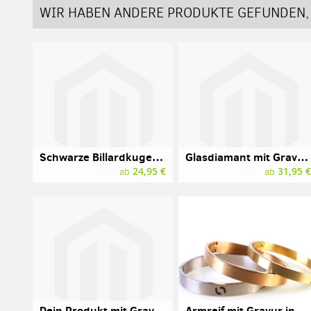
WIR HABEN ANDERE PRODUKTE GEFUNDEN, 
Schwarze Billardkugel mit Gravur, Aramith
Glasdiamant mit Gravur, 10 cm, rot
24,95 €
31,95 
ab
ab
Dein Produkt mit Gravur
Armreif mit Gravur in Silber-, Gold- oder Roségoldfarben