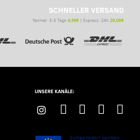
SCHNELLER VERSAND
4,90€
20,00€
Normal: 3-5 Tage
| Express: 24h
UNSERE KANÄLE: