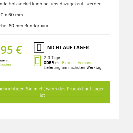
nde Holzsockel kann bei uns dazugekauft werden
00 x 60 mm
äche: 60 mm Rundgravur
,95 €
NICHT AUF LAGER
2-3 Tage
euern
,
ODER
mit
Express Versand
dkosten
Lieferung am nächsten Werktag
chrichtigen Sie mich, wenn das Produkt auf Lager
ist