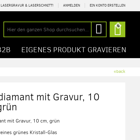
R LASERGRAVUR & LASERSCHNITT!
ANMELDEN
EIN KONTO ERSTELLEN
Mein Wa
0
Suche
Suche
B2B
EIGENES PRODUKT GRAVIEREN
«back
diamant mit Gravur, 10
grün
nt mit Gravur, 10 cm, grün
reines grünes Kristall-Glas