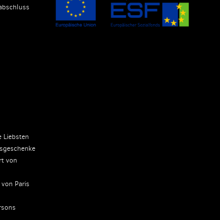
abschluss
e Liebsten
tsgeschenke
rt von
 von Paris
rsons
a's Paradise