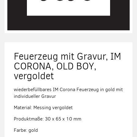
Zum
Anfang
der
Feuerzeug mit Gravur, IM
Bildergalerie
springen
CORONA, OLD BOY,
vergoldet
wiederbefüllbares IM Corona Feuerzeug in gold mit
individueller Gravur
Material: Messing vergoldet
Produktmaße: 30 x 65 x 10 mm
Farbe: gold