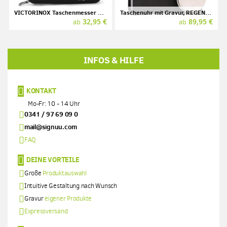
VICTORINOX Taschenmesser mit Gravur, SPARTAN, schwarz
Taschenuhr mit Gravur, REGENT, verchromt, silberfarben
32,95 €
89,95 €
ab
ab
INFOS & HILFE
KONTAKT
Mo-Fr: 10 - 14 Uhr
0341 / 97 69 09 0
mail@signuu.com
FAQ
DEINE VORTEILE
Große
Produktauswahl
Intuitive Gestaltung nach Wunsch
Gravur
eigener Produkte
Expressversand