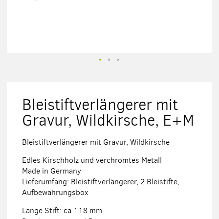
Zum
Anfang
der
Bleistiftverlängerer mit
Bildergalerie
springen
Gravur, Wildkirsche, E+M
Bleistiftverlängerer mit Gravur, Wildkirsche
Edles Kirschholz und verchromtes Metall
Made in Germany
Lieferumfang: Bleistiftverlängerer, 2 Bleistifte,
Aufbewahrungsbox
Länge Stift: ca 118 mm