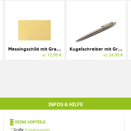
Messingschild mit Gravur, Messing, 85 x 55 mm
Kugelschreiber mit Gravur, PARKER JOTTER
€
17,95 €
24,95 €
ab
ab
INFOS & HILFE
DEINE VORTEILE
Große
Produktauswahl